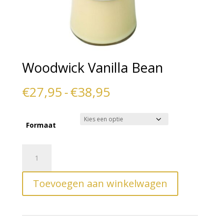
Woodwick Vanilla Bean
Prijsklasse:
€
27,95
-
€
38,95
€27,95
tot
Formaat
€38,95
Woodwick
A
Vanilla
l
Bean
t
Toevoegen aan winkelwagen
aantal
e
r
n