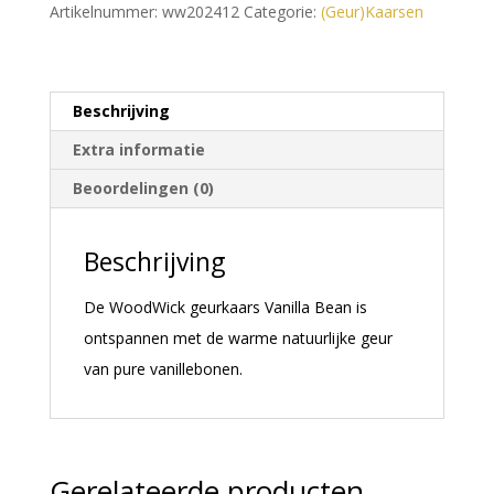
Artikelnummer:
ww202412
Categorie:
(Geur)Kaarsen
a
t
i
Beschrijving
v
Extra informatie
e
:
Beoordelingen (0)
Beschrijving
De WoodWick geurkaars Vanilla Bean is
ontspannen met de warme natuurlijke geur
van pure vanillebonen.
Gerelateerde producten