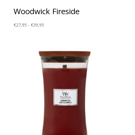
Woodwick Fireside
Prijsklasse:
€
27,95
-
€
39,95
€27,95
tot
€39,95