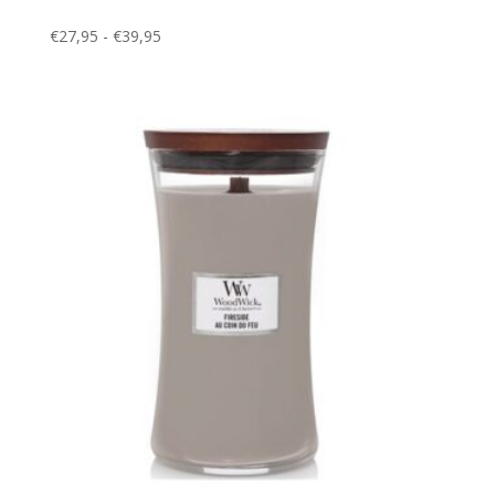
Prijsklasse:
€
27,95
-
€
39,95
€27,95
tot
€39,95