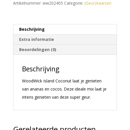
Artikelnummer:
ww202405
Categorie:
(Geur)Kaarsen
a
t
i
Beschrijving
v
Extra informatie
e
:
Beoordelingen (0)
Beschrijving
WoodWick Island Coconut laat je genieten
van ananas en cocos. Deze ideale mix laat je
intens genieten van deze super geur.
Gerelateerde producten