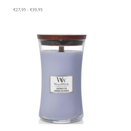
Prijsklasse:
€
27,95
-
€
39,95
€27,95
tot
€39,95