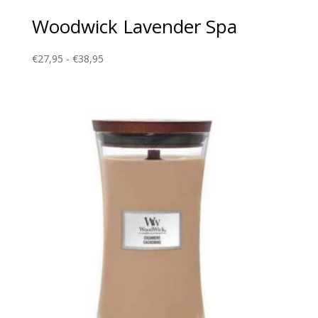
Woodwick Lavender Spa
Prijsklasse:
€
27,95
-
€
38,95
€27,95
tot
€38,95