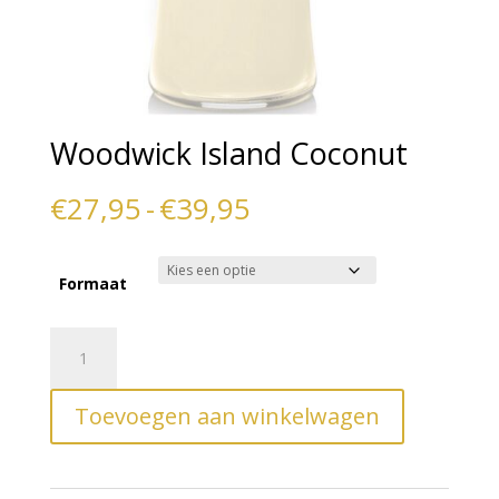
Woodwick Island Coconut
Prijsklasse:
€
27,95
-
€
39,95
€27,95
tot
Formaat
€39,95
Woodwick
A
Island
l
Coconut
t
Toevoegen aan winkelwagen
aantal
e
r
n