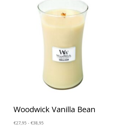
Woodwick Vanilla Bean
Prijsklasse:
€
27,95
-
€
38,95
€27,95