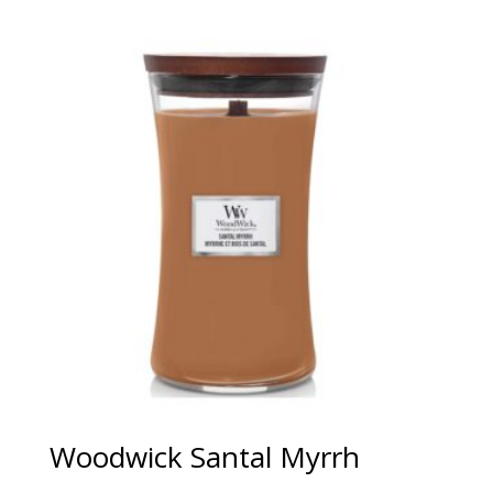
tot
€38,95
Woodwick Santal Myrrh