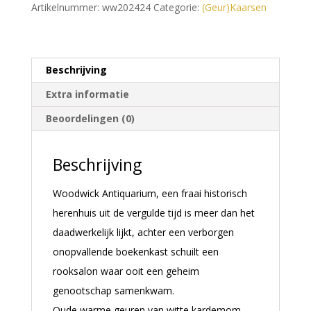
Artikelnummer:
ww202424
Categorie:
(Geur)Kaarsen
a
t
i
Beschrijving
v
Extra informatie
e
:
Beoordelingen (0)
Beschrijving
Woodwick Antiquarium, een fraai historisch
herenhuis uit de vergulde tijd is meer dan het
daadwerkelijk lijkt, achter een verborgen
onopvallende boekenkast schuilt een
rooksalon waar ooit een geheim
genootschap samenkwam.
Oude warme geuren van witte kardemom,