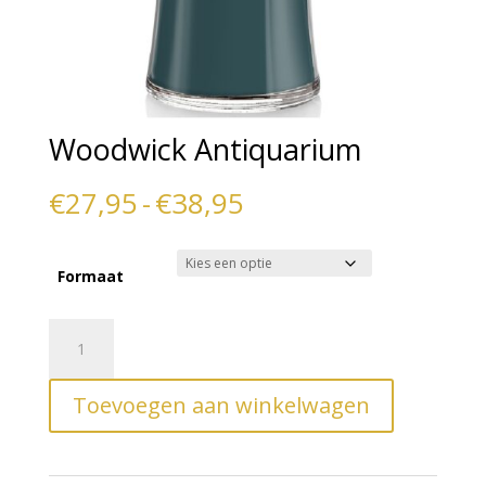
Woodwick Antiquarium
Prijsklasse:
€
27,95
-
€
38,95
€27,95
tot
Formaat
€38,95
Woodwick
A
Antiquarium
l
aantal
t
Toevoegen aan winkelwagen
e
r
n