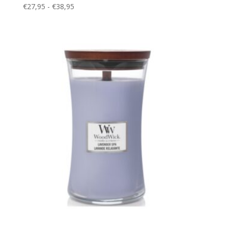
Prijsklasse:
€
27,95
-
€
38,95
€27,95
tot
€38,95