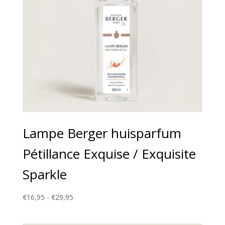
Lampe Berger huisparfum
Pétillance Exquise / Exquisite
Sparkle
Prijsklasse:
€
16,95
-
€
29,95
€16,95
tot