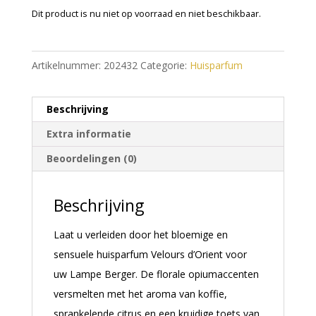
Dit product is nu niet op voorraad en niet beschikbaar.
A
l
Artikelnummer:
202432
Categorie:
Huisparfum
t
e
Beschrijving
r
n
Extra informatie
a
Beoordelingen (0)
t
i
Beschrijving
v
e
Laat u verleiden door het bloemige en
:
sensuele huisparfum Velours d’Orient voor
uw Lampe Berger. De florale opiumaccenten
versmelten met het aroma van koffie,
sprankelende citrus en een kruidige toets van