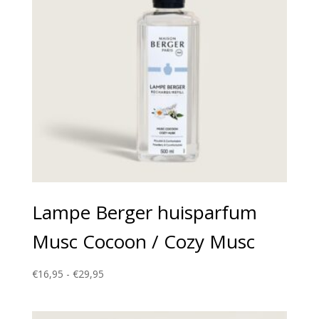
Lampe Berger huisparfum
Musc Cocoon / Cozy Musc
Prijsklasse:
€
16,95
-
€
29,95
€16,95
tot