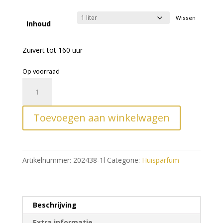
Wissen
Inhoud
Zuivert tot 160 uur
Op voorraad
Lampe
A
Berger
l
huisparfum
t
Toevoegen aan winkelwagen
Starck
e
Peau
r
de
n
Artikelnummer:
202438-1l
Categorie:
Huisparfum
Pierre
a
aantal
t
i
Beschrijving
v
Extra informatie