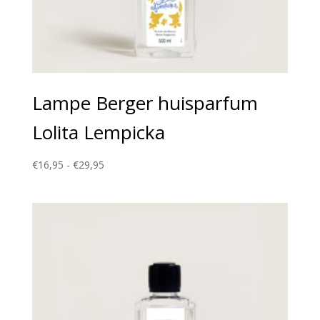
Lampe Berger huisparfum
Lolita Lempicka
Prijsklasse:
€
16,95
-
€
29,95
€16,95
tot
€29,95