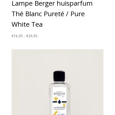
Lampe Berger huisparfum
Thé Blanc Pureté / Pure
White Tea
Prijsklasse:
€
16,95
-
€
29,95
€16,95
tot
€29,95