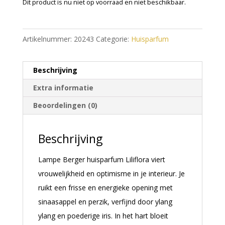
Dit product is nu niet op voorraad en niet beschikbaar.
A
l
Artikelnummer:
20243
Categorie:
Huisparfum
t
e
Beschrijving
r
n
Extra informatie
a
Beoordelingen (0)
t
i
Beschrijving
v
e
Lampe Berger huisparfum Liliflora viert
:
vrouwelijkheid en optimisme in je interieur. Je
ruikt een frisse en energieke opening met
sinaasappel en perzik, verfijnd door ylang
ylang en poederige iris. In het hart bloeit