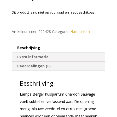
Dit product is nu niet op voorraad en niet beschikbaar.
A
l
Artikelnummer:
202428
Categorie:
Huisparfum
t
e
Beschrijving
r
n
Extra informatie
a
Beoordelingen (0)
t
i
Beschrijving
v
e
Lampe Berger huisparfum Chardon Sauvage
:
voelt subtiel en verrassend aan. De opening
mengt blauwe zeedistel en citrus met groene
nuances voor een onopvallende maar heerlijk