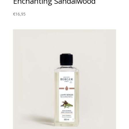
Enchanting Sandalwood
€
16,95